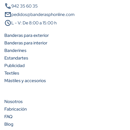
call
942 35 60 35
A partir de 10 unidades
10%
mail
pedidos@banderasphonline.com
schedule
L - V: De 8:00 a 15:00 h
A partir de 25 unidades
25%
Banderas para exterior
A partir de 50 unidades
35%
Banderas para interior
Banderines
A partir de 100 unidades
40%
Estandartes
Publicidad
Textiles
Mástiles y accesorios
Cantidad
Descuento (%)
A partir de 100 unidades
13%
Nosotros
Fabricación
A partir de 200 unidades
20%
FAQ
Blog