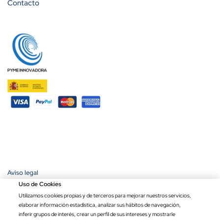
Contacto
Aviso legal
Política de privacidad
Uso de Cookies
Política de cookies
Utilizamos cookies propias y de terceros para mejorar nuestros servicios,
Condiciones de compra
elaborar información estadística, analizar sus hábitos de navegación,
Ley de transparencia
inferir grupos de interés, crear un perfil de sus intereses y mostrarle