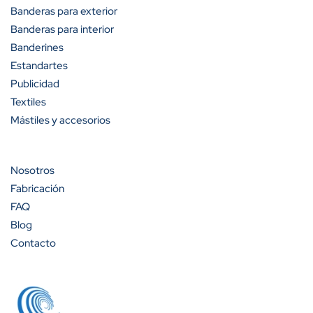
Banderas para exterior
A partir de 50 unidades
35%
Banderas para interior
Banderines
A partir de 100 unidades
40%
Estandartes
Publicidad
Textiles
Mástiles y accesorios
Cantidad
Descuento (%)
A partir de 100 unidades
13%
Nosotros
Fabricación
A partir de 200 unidades
20%
FAQ
Blog
Contacto