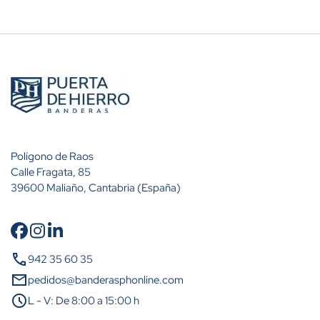
Polígono de Raos
Calle Fragata, 85
39600 Maliaño, Cantabria (España)
Cantidad
Descuento (%)
call
942 35 60 35
A partir de 10 unidades
10%
mail
pedidos@banderasphonline.com
schedule
L - V: De 8:00 a 15:00 h
A partir de 25 unidades
25%