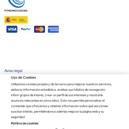
Aviso legal
Política de privacidad
Uso de Cookies
Política de cookies
Utilizamos cookies propias y de terceros para mejorar nuestros servicios,
Condiciones de compra
elaborar información estadística, analizar sus hábitos de navegación,
Ley de transparencia
inferir grupos de interés, crear un perfil de sus intereses y mostrarle
anuncios relevantes en otros sitios. Esto nos permite personalizar el
Copyright © 2026 Banderas Puerta de Hierro®. Todos los derechos
contenido que ofrecemos y obtener información sobre qué secciones
reservados.
suscitan interés, permitiéndonos además mejorar la página web y su
Precio por unidad
Opciones totales
Total
seguridad.
7.74 €
7.74 €
Política de cookies