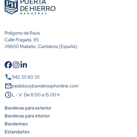
Polígono de Raos
Calle Fragata, 85
39600 Maliaño, Cantabria (España)
call
942 35 60 35
mail
pedidos@banderasphonline.com
schedule
L - V: De 8:00 a 15:00 h
Banderas para exterior
Banderas para interior
Banderines
Estandartes