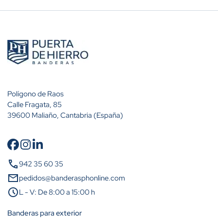
Polígono de Raos
Calle Fragata, 85
39600 Maliaño, Cantabria (España)
Cantidad
Descuento (%)
call
942 35 60 35
A partir de 10 unidades
10%
mail
pedidos@banderasphonline.com
schedule
L - V: De 8:00 a 15:00 h
A partir de 25 unidades
25%
Banderas para exterior