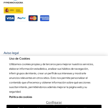
Aviso legal
Política de privacidad
Uso de Cookies
Política de cookies
Utilizamos cookies propias y de terceros para mejorar nuestros servicios,
Condiciones de compra
elaborar información estadística, analizar sus hábitos de navegación,
Ley de transparencia
inferir grupos de interés, crear un perfil de sus intereses y mostrarle
anuncios relevantes en otros sitios. Esto nos permite personalizar el
Copyright © 2026 Banderas Puerta de Hierro®. Todos los derechos
contenido que ofrecemos y obtener información sobre qué secciones
reservados.
suscitan interés, permitiéndonos además mejorar la página web y su
Precio por unidad
Opciones totales
Total
seguridad.
7.74 €
7.74 €
Política de cookies
Configurar

-
+
Añadir al carrito