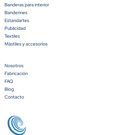
A partir de 50 unidades
35%
Banderas para interior
Banderines
A partir de 100 unidades
40%
Estandartes
Publicidad
Textiles
Mástiles y accesorios
Cantidad
Descuento (%)
A partir de 100 unidades
13%
Nosotros
Fabricación
A partir de 200 unidades
20%
FAQ
Blog
Contacto