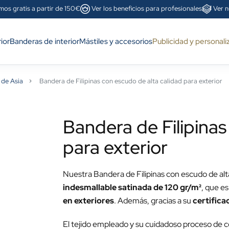
mos gratis a partir de 150€
Ver los beneficios para profesionales
Ver n
ior
Banderas de interior
Mástiles y accesorios
Publicidad y personali
 de Asia
Bandera de Filipinas con escudo de alta calidad para exterior
Bandera de Filipinas
para exterior
Nuestra Bandera de Filipinas con escudo de alta
indesmallable satinada de 120 gr/m²
, que e
en exteriores
. Además, gracias a su
certifica
El tejido empleado y su cuidadoso proceso de 