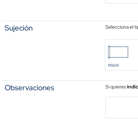
Sujeción
Selecciona el t
Mástil
Observaciones
Si quieres
indi