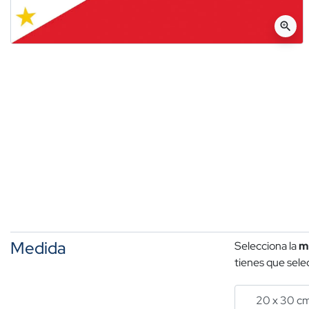
zoom_in
Medida
Selecciona la
m
tienes que selec