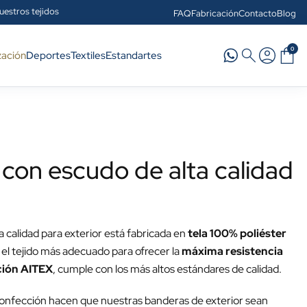
uestros tejidos
FAQ
Fabricación
Contacto
Blog
0
zación
Deportes
Textiles
Estandartes
 con escudo de alta calidad
 calidad para exterior está fabricada en
tela 100% poliéster
s el tejido más adecuado para ofrecer la
máxima resistencia
ción AITEX
, cumple con los más altos estándares de calidad.
confección hacen que nuestras banderas de exterior sean