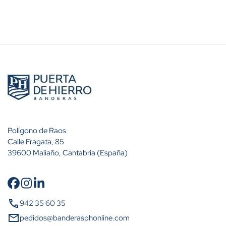
Polígono de Raos
Calle Fragata, 85
39600 Maliaño, Cantabria (España)
Cantidad
Descuento (%)
call
942 35 60 35
A partir de 10 unidades
10%
mail
pedidos@banderasphonline.com