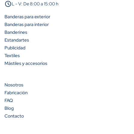
schedule
L - V: De 8:00 a 15:00 h
A partir de 25 unidades
25%
Banderas para exterior
A partir de 50 unidades
35%
Banderas para interior
Banderines
A partir de 100 unidades
40%
Estandartes
Publicidad
Textiles
Mástiles y accesorios
Cantidad
Descuento (%)
A partir de 100 unidades
13%
Nosotros
Fabricación
A partir de 200 unidades
20%
FAQ
Blog
Contacto