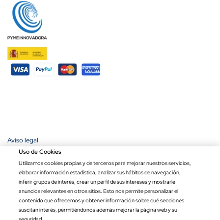
Aviso legal
Política de privacidad
Uso de Cookies
Política de cookies
Utilizamos cookies propias y de terceros para mejorar nuestros servicios,
Condiciones de compra
elaborar información estadística, analizar sus hábitos de navegación,
Ley de transparencia
inferir grupos de interés, crear un perfil de sus intereses y mostrarle
anuncios relevantes en otros sitios. Esto nos permite personalizar el
Copyright © 2026 Banderas Puerta de Hierro®. Todos los derechos
contenido que ofrecemos y obtener información sobre qué secciones
reservados.
suscitan interés, permitiéndonos además mejorar la página web y su
Precio por unidad
Opciones totales
Total
seguridad.