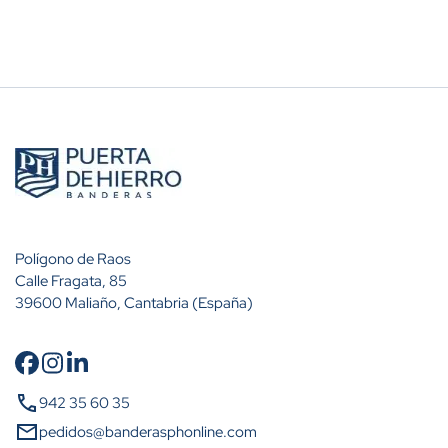
Polígono de Raos
Calle Fragata, 85
39600 Maliaño, Cantabria (España)
Cantidad
Descuento (%)
call
942 35 60 35
A partir de 10 unidades
10%
mail
pedidos@banderasphonline.com