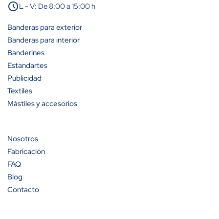
schedule
L - V: De 8:00 a 15:00 h
A partir de 25 unidades
25%
Banderas para exterior
A partir de 50 unidades
35%
Banderas para interior
Banderines
A partir de 100 unidades
40%
Estandartes
Publicidad
Textiles
Mástiles y accesorios
Cantidad
Descuento (%)
A partir de 100 unidades
13%
Nosotros
Fabricación
A partir de 200 unidades
20%
FAQ
Blog
Contacto