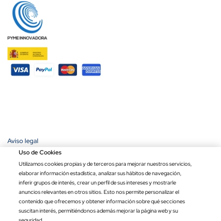
Aviso legal
Política de privacidad
Uso de Cookies
Política de cookies
Utilizamos cookies propias y de terceros para mejorar nuestros servicios,
Condiciones de compra
elaborar información estadística, analizar sus hábitos de navegación,
Ley de transparencia
inferir grupos de interés, crear un perfil de sus intereses y mostrarle
anuncios relevantes en otros sitios. Esto nos permite personalizar el
Copyright © 2026 Banderas Puerta de Hierro®. Todos los derechos
contenido que ofrecemos y obtener información sobre qué secciones
reservados.
suscitan interés, permitiéndonos además mejorar la página web y su
Precio por unidad
Opciones totales
Total
seguridad.