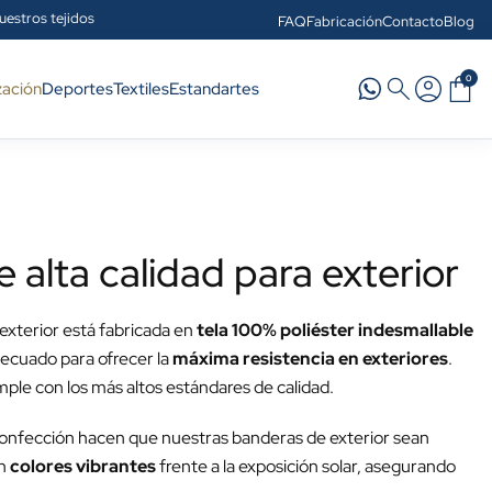
uestros tejidos
FAQ
Fabricación
Contacto
Blog
0
zación
Deportes
Textiles
Estandartes
 alta calidad para exterior
exterior está fabricada en
tela 100% poliéster indesmallable
adecuado para ofrecer la
máxima resistencia en exteriores
.
mple con los más altos estándares de calidad.
confección hacen que nuestras banderas de exterior sean
n
colores vibrantes
frente a la exposición solar, asegurando