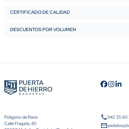
CERTIFICADO DE CALIDAD
DESCUENTOS POR VOLUMEN
Cantidad
A partir de 10 unidades
call
Polígono de Raos
942 35 60
A partir de 25 unidades
Calle Fragata, 85
mail
pedidos@b