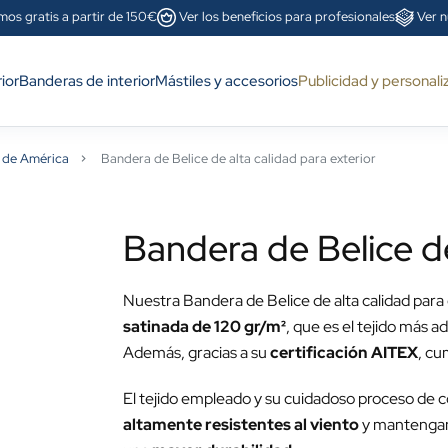
mos gratis a partir de 150€
Ver los beneficios para profesionales
Ver n
ior
Banderas de interior
Mástiles y accesorios
Publicidad y personali
 de América
Bandera de Belice de alta calidad para exterior
Bandera de Belice de
Nuestra Bandera de Belice de alta calidad para 
satinada de 120 gr/m²
, que es el tejido más 
Además, gracias a su
certificación AITEX
, cu
El tejido empleado y su cuidadoso proceso de 
altamente resistentes al viento
y mantenga