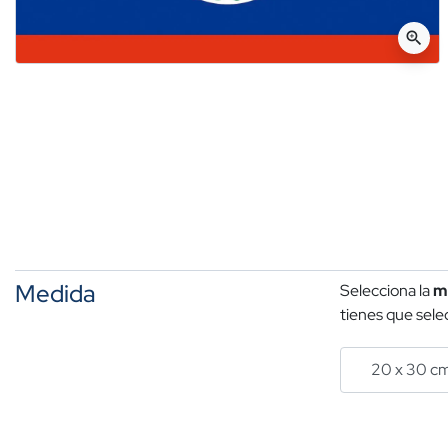
zoom_in
Medida
Selecciona la
m
tienes que selec