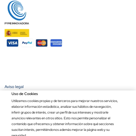
Aviso legal
Política de privacidad
Uso de Cookies
Política de cookies
Utilizamos cookies propias y de terceros para mejorar nuestros servicios,
Condiciones de compra
elaborar información estadística, analizar sus hábitos de navegación,
Ley de transparencia
inferir grupos de interés, crear un perfil de sus intereses y mostrarle
anuncios relevantes en otros sitios. Esto nos permite personalizar el
Copyright © 2026 Banderas Puerta de Hierro®. Todos los derechos
contenido que ofrecemos y obtener información sobre qué secciones
reservados.
suscitan interés, permitiéndonos además mejorar la página web y su
Precio por unidad
Opciones totales
Total
seguridad.