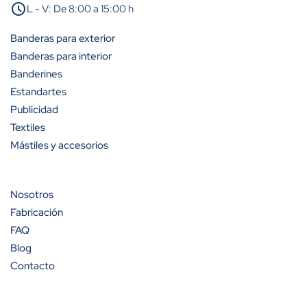
schedule
L - V: De 8:00 a 15:00 h
A partir de 25 unidades
25%
Banderas para exterior
A partir de 50 unidades
35%
Banderas para interior
Banderines
A partir de 100 unidades
40%
Estandartes
Publicidad
Textiles
Mástiles y accesorios
Cantidad
Descuento (%)
A partir de 100 unidades
13%
Nosotros
Fabricación
A partir de 200 unidades
20%
FAQ
Blog
Contacto