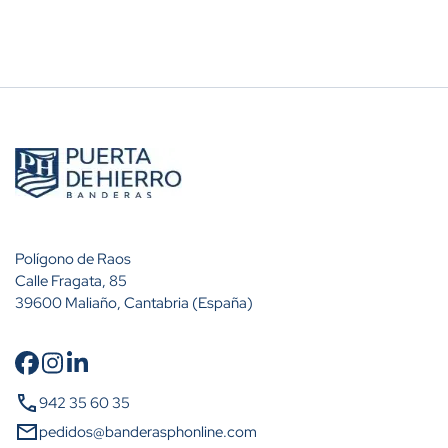
Polígono de Raos
Calle Fragata, 85
39600 Maliaño, Cantabria (España)
Cantidad
Descuento (%)
call
942 35 60 35
A partir de 10 unidades
10%
mail
pedidos@banderasphonline.com