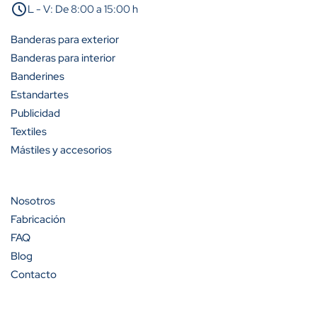
schedule
L - V: De 8:00 a 15:00 h
A partir de 25 unidades
25%
Banderas para exterior
A partir de 50 unidades
35%
Banderas para interior
Banderines
A partir de 100 unidades
40%
Estandartes
Publicidad
Textiles
Mástiles y accesorios
Cantidad
Descuento (%)
A partir de 100 unidades
13%
Nosotros
Fabricación
A partir de 200 unidades
20%
FAQ
Blog
Contacto