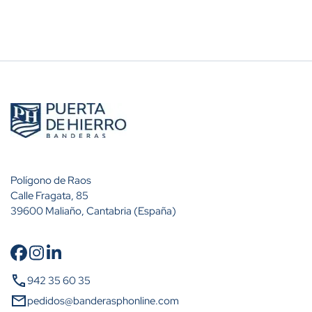
Polígono de Raos
Calle Fragata, 85
39600 Maliaño, Cantabria (España)
Cantidad
Descuento (%)
call
942 35 60 35
A partir de 10 unidades
10%
mail
pedidos@banderasphonline.com