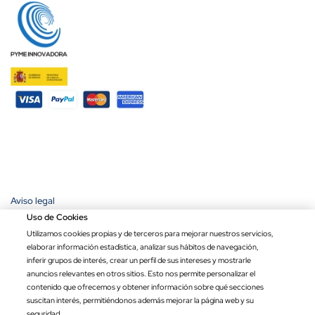
Aviso legal
Política de privacidad
Uso de Cookies
Política de cookies
Utilizamos cookies propias y de terceros para mejorar nuestros servicios,
Condiciones de compra
elaborar información estadística, analizar sus hábitos de navegación,
Ley de transparencia
inferir grupos de interés, crear un perfil de sus intereses y mostrarle
anuncios relevantes en otros sitios. Esto nos permite personalizar el
Copyright © 2026 Banderas Puerta de Hierro®. Todos los derechos
contenido que ofrecemos y obtener información sobre qué secciones
reservados.
suscitan interés, permitiéndonos además mejorar la página web y su
Precio por unidad
Opciones totales
Total
seguridad.